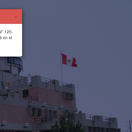
×
N° 120-
á en el